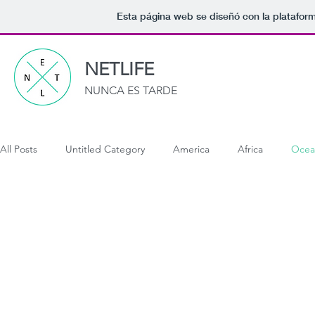
Esta página web se diseñó con la platafor
NETLIFE
NUNCA ES TARDE
All Posts
Untitled Category
America
Africa
Ocea
Cuba
Estados Unidos
Birmania (Myanmar)
Buta
Indonesia
Laos
Malasia
Nepal
Singapur